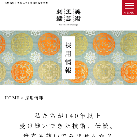
採用情報｜兼松仏具｜愛知県名古屋市
採
用
情
報
HOME
>
採用情報
私たちが140年以上
受け継いできた技術、伝統。
貴方も紡いでみませんか？